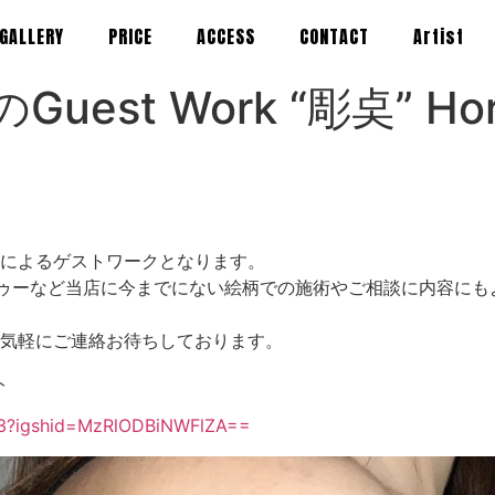
GALLERY
PRICE
ACCESS
CONTACT
Artist
Guest Work “彫奌” Hor
によるゲストワークとなります。
荼羅柄のタトゥーなど当店に今までにない絵柄での施術やご相談に内容
気軽にご連絡お待ちしております。
ト
iii3?igshid=MzRlODBiNWFlZA==